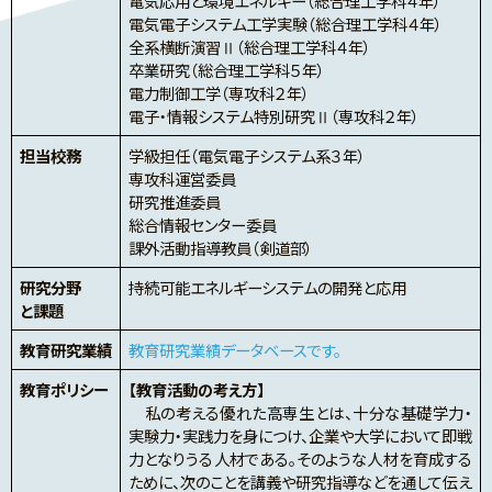
電気応用と環境エネルギー（総合理工学科４年）
電気電子システム工学実験（総合理工学科４年）
全系横断演習Ⅱ（総合理工学科４年）
卒業研究（総合理工学科５年）
電力制御工学（専攻科２年）
電子・情報システム特別研究Ⅱ（専攻科２年）
担当校務
学級担任（電気電子システム系３年）
専攻科運営委員
研究推進委員
総合情報センター委員
課外活動指導教員（剣道部）
研究分野
持続可能エネルギーシステムの開発と応用
と課題
教育研究業績
教育研究業績データベースです。
教育ポリシー
【教育活動の考え方】
私の考える優れた高専生とは、十分な基礎学力・
実験力・実践力を身につけ、企業や大学において即戦
力となりうる人材である。そのような人材を育成する
ために、次のことを講義や研究指導などを通して伝え