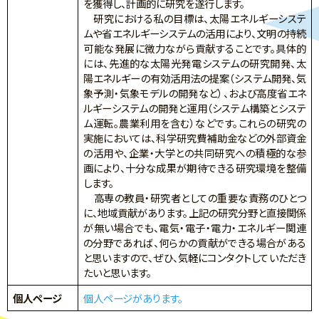
を獲得し、計画的に研究を遂行します。
研究における私の目標は、太陽エネルギーシステ
ムや省エネルギーシステムの活用により、文明の持続
可能な発展に微力ながら貢献することです。具体的
には、先進的な太陽光発電システムの研究開発、太
陽エネルギーの有効活用法の提案（システム開発、気
象予測・気象モデルの開発など）、および高度省エネ
ルギーシステムの開発と運用（システム構築とシステ
ム運転。農業利用を含む）などです。これらの研究の
実施においては、科学研究費補助金などの外部資金
の活用や、企業・大学との共同研究への積極的な参
画により、十分な成果が期待できる研究環境を整備
します。
高専の教員・研究者としての重要な責務のひとつ
に、地域貢献があります。上記の研究分野と直接関係
が無い場合でも、電気・電子・電力・エネルギー関連
の分野であれば、何らかの貢献ができる場合がある
と思いますので、ぜひ、気軽にコンタクトしていただき
たいと思います。
個人ページ
個人ページがあります。