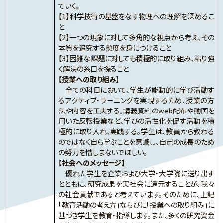
ていく。
【1】科学技術の基盤をなす物理への理解を深めるこ
と
【2】一つの現象に対して多角的な視点から考え、その
本質を追究する態度を身につけること
【3】困難な課題に対しても積極的に取り組み、粘り強
く解決の糸口を探ること
【授業への取り組み】
全ての科目において、学生が能動的に学び活動す
るアクティブ・ラーニングを実現するため、授業の方
法や内容を工夫する。講義資料のweb配布や動画を
用いた反転授業など、学びの活性化を促す活動を積
極的に取り入れ、実践する。学生は、教員から教わる
のではなく自ら学ぶことを意識し、自己の成長のため
の努力を惜しまないでほしい。
【社会へのメッセージ】
優れた学生を企業および大学・大学院に送り出す
とともに、研究成果を実社会に還元することが、我々
の社会貢献であると考えています。そのために、上記
「教育活動の考え方」ならびに「授業への取り組み」に
基づき学生を教育・指導します。また、多くの研究資金