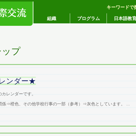
キーワードで
コンセプト
組織
プログラム
日本語教
シップ
レンダー★
のカレンダーです。
係⇒橙色、その他学校行事の一部（参考）⇒灰色としています。 ...