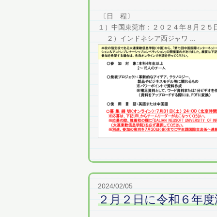
〔日 程〕
１）中国東莞市：２０２４年８月２５
２）インドネシア西ジャワ ...
2024/02/05
２月２日に令和６年度