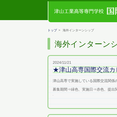
トップ
> 海外インターンシップ
海外インターン
2024/11/21
★津山高専国際交流カ
津山高専で実施している国際交流関係
募集期間⇒緑色、実施日⇒赤色、提出関