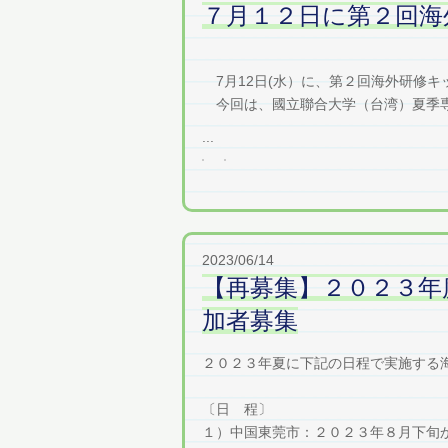
７月１２日に第２回海
7月12日(水）に、第２回海外研修キ
今回は、國立聯合大学（台湾）夏季専
...
2023/06/14
【再募集】２０２３年
加者募集
２０２３年夏に下記の日程で実施する
〔日 程〕
１）中国東莞市：２０２３年８月下旬